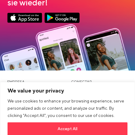
sie wieder!
Link opens in a new tab
Link opens in a new tab
App Store Download
Google Play Download
EMPRESA
CONECTAR
We value your privacy
OUTROS
JURÍDICO
We use cookies to enhance your browsing experience, serve
Blog
personalized ads or content, and analyze our traffic. By
clicking "Accept All", you consent to our use of cookies.
Comunidade e namoro
Accept All