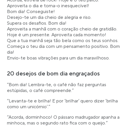
Acorda, estrela de rock! Hoje é o teu palco.
Aproveita o dia e torna-o inesquecível!
Bom dia! Conseguiste!
Desejo-te um dia cheio de alegria e riso.
Supera os desafios. Bom dia!
Aproveita a manhã com o coração cheio de gratidão.
Hoje é um presente. Aproveita cada momento!
Que a tua manhã seja tão bela como os teus sonhos.
Começa o teu dia com um pensamento positivo. Bom
dia!
Envio-te boas vibrações para um dia maravilhoso.
20 desejos de bom dia engraçados
“Bom dia! Lembra-te, o café não faz perguntas
estúpidas, o café compreende.”
“Levanta-te e brilha! E por ‘brilhar’ quero dizer ‘brilha
como um unicórnio’.”
“Acorda, dorminhoco! O pássaro madrugador apanha a
minhoca, mas o segundo rato fica com o queijo.”