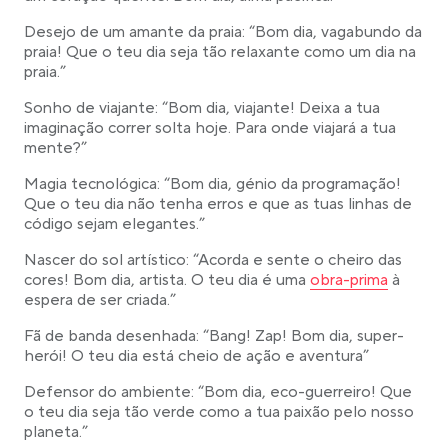
Desejo de um amante da praia: “Bom dia, vagabundo da
praia! Que o teu dia seja tão relaxante como um dia na
praia.”
Sonho de viajante: “Bom dia, viajante! Deixa a tua
imaginação correr solta hoje. Para onde viajará a tua
mente?”
Magia tecnológica: “Bom dia, génio da programação!
Que o teu dia não tenha erros e que as tuas linhas de
código sejam elegantes.”
Nascer do sol artístico: “Acorda e sente o cheiro das
Link opens in a ne
cores! Bom dia, artista. O teu dia é uma
obra-prima
à
espera de ser criada.”
Fã de banda desenhada: “Bang! Zap! Bom dia, super-
herói! O teu dia está cheio de ação e aventura”
Defensor do ambiente: “Bom dia, eco-guerreiro! Que
o teu dia seja tão verde como a tua paixão pelo nosso
planeta.”