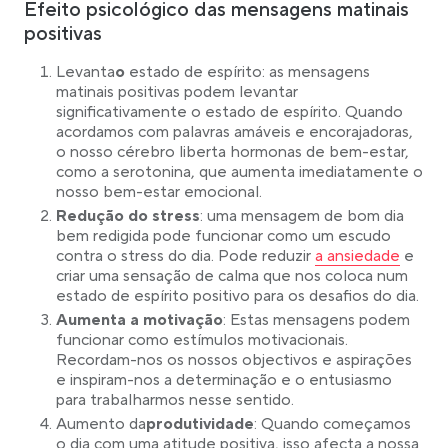
Efeito psicológico das mensagens matinais
positivas
Levanta
o
estado de espírito: as mensagens
matinais positivas podem levantar
significativamente o estado de espírito. Quando
acordamos com palavras amáveis e encorajadoras,
o nosso cérebro liberta hormonas de bem-estar,
como a serotonina, que aumenta imediatamente o
nosso bem-estar emocional.
Redução do stress
: uma mensagem de bom dia
bem redigida pode funcionar como um escudo
Link opens in a ne
contra o stress do dia. Pode reduzir
a ansiedade
e
criar uma sensação de calma que nos coloca num
estado de espírito positivo para os desafios do dia.
Aumenta a motivação
: Estas mensagens podem
funcionar como estímulos motivacionais.
Recordam-nos os nossos objectivos e aspirações
e inspiram-nos a determinação e o entusiasmo
para trabalharmos nesse sentido.
Aumento da
produtividade
: Quando começamos
o dia com uma atitude positiva, isso afecta a nossa