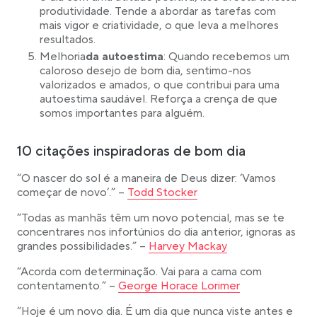
produtividade. Tende a abordar as tarefas com
mais vigor e criatividade, o que leva a melhores
resultados.
Melhoria
da autoestima
: Quando recebemos um
caloroso desejo de bom dia, sentimo-nos
valorizados e amados, o que contribui para uma
autoestima saudável. Reforça a crença de que
somos importantes para alguém.
10 citações inspiradoras de bom dia
“O nascer do sol é a maneira de Deus dizer: ‘Vamos
Link opens in a new tab
começar de novo’.” –
Todd Stocker
“Todas as manhãs têm um novo potencial, mas se te
concentrares nos infortúnios do dia anterior, ignoras as
Link opens in a new tab
grandes possibilidades.” –
Harvey Mackay
“Acorda com determinação. Vai para a cama com
Link opens in a new tab
contentamento.” –
George Horace Lorimer
“Hoje é um novo dia. É um dia que nunca viste antes e