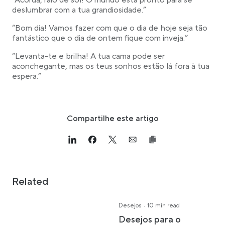
“Acorda, raio de sol! O mundo está pronto para se
deslumbrar com a tua grandiosidade.”
“Bom dia! Vamos fazer com que o dia de hoje seja tão
fantástico que o dia de ontem fique com inveja.”
“Levanta-te e brilha! A tua cama pode ser
aconchegante, mas os teus sonhos estão lá fora à tua
espera.”
Compartilhe este artigo
Link opens in a new tab
>Share on Linkedin
Link opens in a new tab
>Share on Facebook
Link opens in a new tab
>Share on Twitter
Link opens in a new tab
>Share on Email
Related
·
Desejos
10 min read
Desejos para o