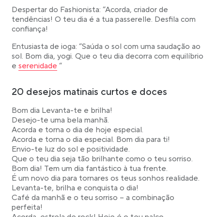
Despertar do Fashionista: “Acorda, criador de
tendências! O teu dia é a tua passerelle. Desfila com
confiança!
Entusiasta de ioga: “Saúda o sol com uma saudação ao
sol. Bom dia, yogi. Que o teu dia decorra com equilíbrio
Link opens in a new tab
e
serenidade
“
20 desejos matinais curtos e doces
Bom dia Levanta-te e brilha!
Desejo-te uma bela manhã.
Acorda e torna o dia de hoje especial.
Acorda e torna o dia especial. Bom dia para ti!
Envio-te luz do sol e positividade.
Que o teu dia seja tão brilhante como o teu sorriso.
Bom dia! Tem um dia fantástico à tua frente.
É um novo dia para tornares os teus sonhos realidade.
Levanta-te, brilha e conquista o dia!
Café da manhã e o teu sorriso – a combinação
perfeita!