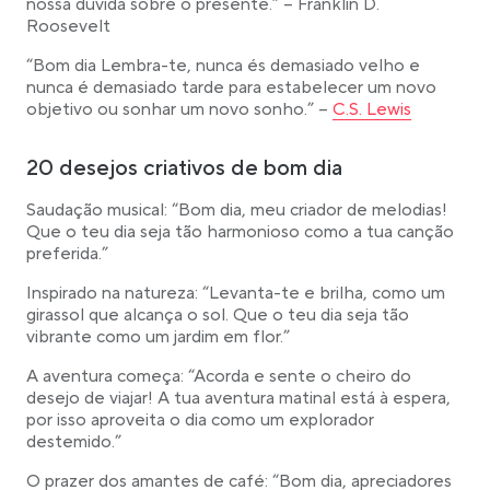
nossa dúvida sobre o presente.” – Franklin D.
Roosevelt
“Bom dia Lembra-te, nunca és demasiado velho e
nunca é demasiado tarde para estabelecer um novo
Link opens in a new
objetivo ou sonhar um novo sonho.” –
C.S. Lewis
20 desejos criativos de bom dia
Saudação musical: “Bom dia, meu criador de melodias!
Que o teu dia seja tão harmonioso como a tua canção
preferida.”
Inspirado na natureza: “Levanta-te e brilha, como um
girassol que alcança o sol. Que o teu dia seja tão
vibrante como um jardim em flor.”
A aventura começa: “Acorda e sente o cheiro do
desejo de viajar! A tua aventura matinal está à espera,
por isso aproveita o dia como um explorador
destemido.”
O prazer dos amantes de café: “Bom dia, apreciadores