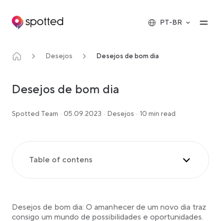
Main navigation
Op
PT-BR
Desejos
Desejos de bom dia
Desejos de bom dia
Spotted Team
·
05.09.2023
·
Desejos
·
10 min read
Table of contens
Efeito psicológico das mensagens matinais
positivas
10 citações inspiradoras de bom dia
Desejos de bom dia: O amanhecer de um novo dia traz
20 desejos criativos de bom dia
consigo um mundo de possibilidades e oportunidades.