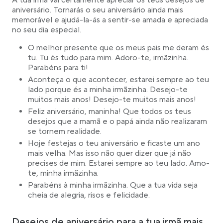
A tua irmã vai certamente apreciar os teus desejos de
aniversário. Tornarás o seu aniversário ainda mais
memorável e ajudá-la-ás a sentir-se amada e apreciada
no seu dia especial.
O melhor presente que os meus pais me deram és
tu. Tu és tudo para mim. Adoro-te, irmãzinha.
Parabéns para ti!
Aconteça o que acontecer, estarei sempre ao teu
lado porque és a minha irmãzinha. Desejo-te
muitos mais anos! Desejo-te muitos mais anos!
Feliz aniversário, maninha! Que todos os teus
desejos que a mamã e o papá ainda não realizaram
se tornem realidade.
Hoje festejas o teu aniversário e ficaste um ano
mais velha. Mas isso não quer dizer que já não
precises de mim. Estarei sempre ao teu lado. Amo-
te, minha irmãzinha.
Parabéns à minha irmãzinha. Que a tua vida seja
cheia de alegria, risos e felicidade.
Desejos de aniversário para a tua irmã mais