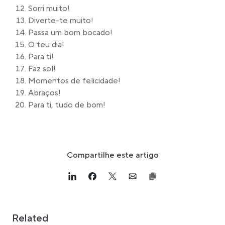
Sorri muito!
Diverte-te muito!
Passa um bom bocado!
O teu dia!
Para ti!
Faz sol!
Momentos de felicidade!
Abraços!
Para ti, tudo de bom!
Compartilhe este artigo
Link opens in a new tab
>Share on Linkedin
Link opens in a new tab
>Share on Facebook
Link opens in a new tab
>Share on Twitter
Link opens in a new tab
>Share on Email
Related