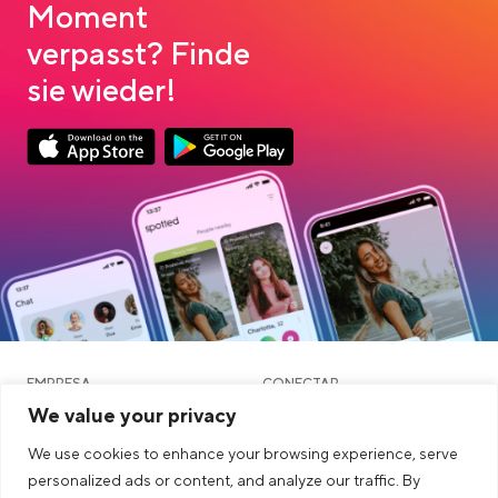
Moment
verpasst? Finde
sie wieder!
Link opens in a new tab
Link opens in a new tab
App Store Download
Google Play Download
EMPRESA
CONECTAR
We value your privacy
OUTROS
JURÍDICO
We use cookies to enhance your browsing experience, serve
Blog
personalized ads or content, and analyze our traffic. By