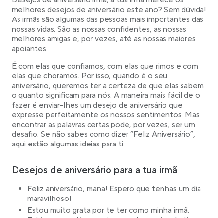
Desejos de aniversário irmã, a tua irmã merece os
Desejos de aniversário para a tua irmã mais velha
melhores desejos de aniversário este ano? Sem dúvida!
Frases de aniversário engraçadas
As irmãs são algumas das pessoas mais importantes das
40 votos de aniversário comoventes para a tua
nossas vidas. São as nossas confidentes, as nossas
irmã
melhores amigas e, por vezes, até as nossas maiores
Pequenos dizeres para cartões de aniversário
apoiantes.
É com elas que confiamos, com elas que rimos e com
elas que choramos. Por isso, quando é o seu
aniversário, queremos ter a certeza de que elas sabem
o quanto significam para nós. A maneira mais fácil de o
fazer é enviar-lhes um desejo de aniversário que
expresse perfeitamente os nossos sentimentos. Mas
encontrar as palavras certas pode, por vezes, ser um
desafio. Se não sabes como dizer “Feliz Aniversário”,
aqui estão algumas ideias para ti.
Desejos de aniversário para a tua irmã
Feliz aniversário, mana! Espero que tenhas um dia
maravilhoso!
Estou muito grata por te ter como minha irmã.