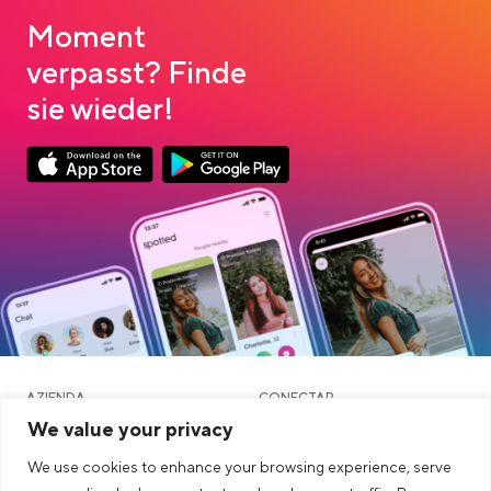
Moment
verpasst? Finde
sie wieder!
Link opens in a new tab
Link opens in a new tab
App Store Download
Google Play Download
AZIENDA
CONECTAR
We value your privacy
ALTRI
LEGALE
We use cookies to enhance your browsing experience, serve