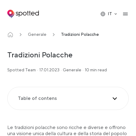
Main navigation
Op
IT
Generale
Tradizioni Polacche
Tradizioni Polacche
Spotted Team
·
17.01.2023
·
Generale
·
10 min read
Table of contens
La cucina polacca durante le feste di Natale
La cucina polacca durante le feste
Le tradizioni polacche sono ricche e diverse e offrono
Tradizioni Polacche: Festival tradizionali e musica
popolare
una visione unica della cultura e della storia del popolo