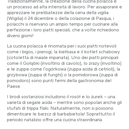
Tradizionalmente, la creazione della cucina polacca è
un processo ad alta intensità di lavoro. Per assaporare e
apprezzare le prelibatezze della cena della vigilia
(Wigilia) il 24 dicembre o della colazione di Pasqua, i
polacchi si riservano un ampio tempo per cucinare alla
perfezione i loro piatti speciali, che a volte richiedono
diversi giorni!
La cucina polacca è rinomata per i suoi piatti notevoli
come i bigos, i pierogi, la kiełbasa e il kotlet schabowy
(cotoletta di maiale impanata). Uno dei piatti principali
come il Gołąbki (involtino di cavolo), lo zrazy (involtino)
e le zuppe come l’ogórkowa (zuppa acida di cetrioli), la
grzybowa (zuppa di funghi) o la pomidorowa (zuppa di
pomodoro) sono punti fermi della gastronomia del
Paese.
I brodi sostanziosi includono il rosół e lo żurek – una
varietà di segale acida – mentre sono popolari anche gli
stufati di trippa flaki. Naturalmente, non si possono
dimenticare le barzcz di barbabietola! Soprattutto il
periodo natalizio offre una cucina straordinaria.