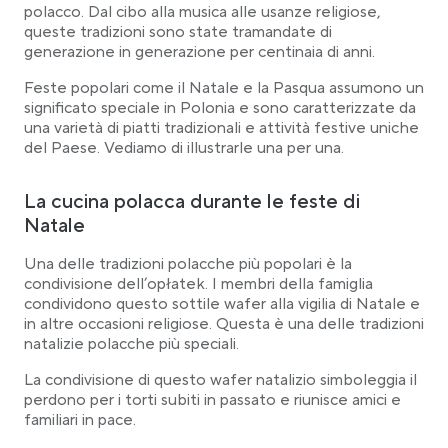
polacco. Dal cibo alla musica alle usanze religiose,
La musica: una tradizione polacca di creatività
queste tradizioni sono state tramandate di
Il Krakowiak
generazione in generazione per centinaia di anni.
Il Kujawiak
Feste popolari come il Natale e la Pasqua assumono un
L’Oberek
significato speciale in Polonia e sono caratterizzate da
La Mazurka e la Polonaise
una varietà di piatti tradizionali e attività festive uniche
Onorare l’ospite: L’ospitalità Polacca
del Paese. Vediamo di illustrarle una per una.
Cosa Indossare:
La cucina polacca durante le feste di
Mostratevi riconoscenti con dei regali:
Natale
Come comportarsi:
Cosa evitare:
Una delle tradizioni polacche più popolari è la
L’arte e la creatività della Polonia
condivisione dell’opłatek. I membri della famiglia
Tradizioni matrimoniali
condividono questo sottile wafer alla vigilia di Natale e
in altre occasioni religiose. Questa è una delle tradizioni
Conclusione
natalizie polacche più speciali.
La condivisione di questo wafer natalizio simboleggia il
perdono per i torti subiti in passato e riunisce amici e
familiari in pace.