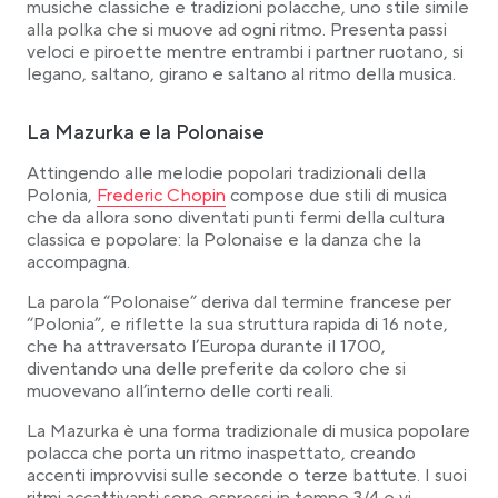
musiche classiche e tradizioni polacche, uno stile simile
alla polka che si muove ad ogni ritmo. Presenta passi
veloci e piroette mentre entrambi i partner ruotano, si
legano, saltano, girano e saltano al ritmo della musica.
La Mazurka e la Polonaise
Attingendo alle melodie popolari tradizionali della
Link opens in a new tab
Polonia,
Frederic Chopin
compose due stili di musica
che da allora sono diventati punti fermi della cultura
classica e popolare: la Polonaise e la danza che la
accompagna.
La parola “Polonaise” deriva dal termine francese per
“Polonia”, e riflette la sua struttura rapida di 16 note,
che ha attraversato l’Europa durante il 1700,
diventando una delle preferite da coloro che si
muovevano all’interno delle corti reali.
La Mazurka è una forma tradizionale di musica popolare
polacca che porta un ritmo inaspettato, creando
accenti improvvisi sulle seconde o terze battute. I suoi