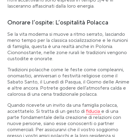
ritmi accattivanti sono espressi in tempo 3/4 e vi
lasceranno affascinati dalla loro energia.
Onorare l’ospite: L’ospitalità Polacca
Se la vita moderna si muove a ritmo serrato, lasciando
meno tempo per la classica socializzazione e le riunioni
di famiglia, questa è una realtà anche in Polonia.
Ciononostante, nelle zone rurali le tradizioni vengono
custodite e onorate.
Tradizioni polacche come le feste come compleanni,
onomastici, anniversari o festività religiose come il
Sabato Santo, il Lunedì di Pasqua, il Giorno delle Anime
e altre ancora. Potrete godere dell’atmosfera calda e
calorosa di una cena tradizionale polacca.
Quando ricevete un invito da una famiglia polacca,
Link opens in a new ta
accettatelo. Si tratta di un gesto di
fiducia
e di una
parte fondamentale della creazione di relazioni con
nuove persone, siano esse conoscenti o partner
commerciali. Per assicurarvi che il vostro soggiorno
presso i vostri amici polacchi e la loro residenza si