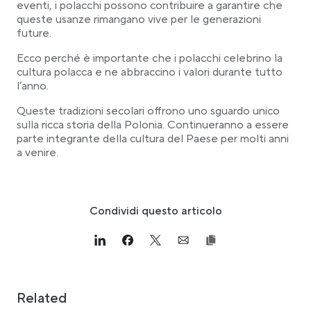
eventi, i polacchi possono contribuire a garantire che
queste usanze rimangano vive per le generazioni
future.
Ecco perché è importante che i polacchi celebrino la
cultura polacca e ne abbraccino i valori durante tutto
l’anno.
Queste tradizioni secolari offrono uno sguardo unico
sulla ricca storia della Polonia. Continueranno a essere
parte integrante della cultura del Paese per molti anni
a venire.
Condividi questo articolo
Link opens in a new tab
>Share on Linkedin
Link opens in a new tab
>Share on Facebook
Link opens in a new tab
>Share on Twitter
Link opens in a new tab
>Share on Email
Related