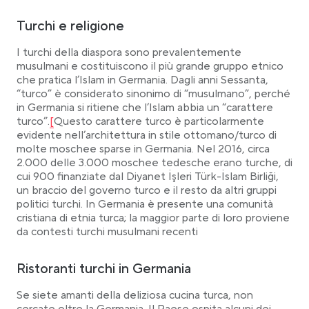
Turchi e religione
I turchi della diaspora sono prevalentemente
musulmani e costituiscono il più grande gruppo etnico
che pratica l’Islam in Germania. Dagli anni Sessanta,
“turco” è considerato sinonimo di “musulmano”, perché
in Germania si ritiene che l’Islam abbia un “carattere
Link opens in a new tab
turco”.
[
Questo carattere turco è particolarmente
evidente nell’architettura in stile ottomano/turco di
molte moschee sparse in Germania. Nel 2016, circa
2.000 delle 3.000 moschee tedesche erano turche, di
cui 900 finanziate dal Diyanet İşleri Türk-İslam Birliği,
un braccio del governo turco e il resto da altri gruppi
politici turchi. In Germania è presente una comunità
cristiana di etnia turca; la maggior parte di loro proviene
da contesti turchi musulmani recenti
Ristoranti turchi in Germania
Se siete amanti della deliziosa cucina turca, non