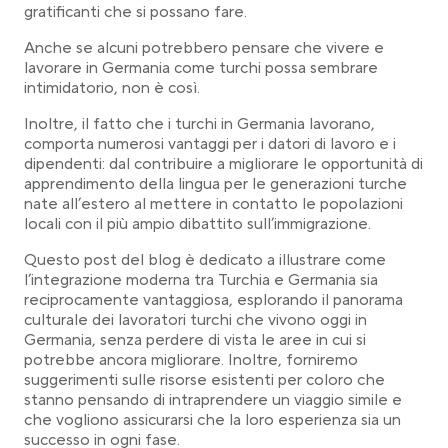
gratificanti che si possano fare.
Cittadinanza tedesca per i residenti turchi
Anche se alcuni potrebbero pensare che vivere e
Doppia cittadinanza per i turchi in Germania
lavorare in Germania come turchi possa sembrare
Migrazione turca dalla diaspora moderna
intimidatorio, non è così.
La lingua turca in Germania
Inoltre, il fatto che i turchi in Germania lavorano,
Turchi e religione
comporta numerosi vantaggi per i datori di lavoro e i
Ristoranti turchi in Germania
dipendenti: dal contribuire a migliorare le opportunità di
Anatolia Istanbul, Berlino
apprendimento della lingua per le generazioni turche
nate all’estero al mettere in contatto le popolazioni
Ristorante Akar, Amburgo
locali con il più ampio dibattito sull’immigrazione.
Fabbrica di Kebab, Monaco
Questo post del blog è dedicato a illustrare come
l’integrazione moderna tra Turchia e Germania sia
reciprocamente vantaggiosa, esplorando il panorama
culturale dei lavoratori turchi che vivono oggi in
Germania, senza perdere di vista le aree in cui si
potrebbe ancora migliorare. Inoltre, forniremo
suggerimenti sulle risorse esistenti per coloro che
stanno pensando di intraprendere un viaggio simile e
che vogliono assicurarsi che la loro esperienza sia un
successo in ogni fase.