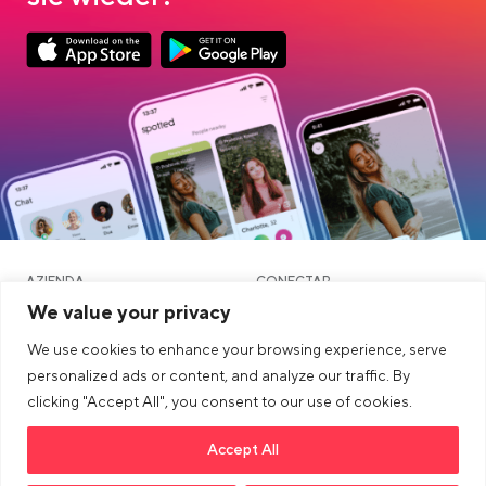
Link opens in a new tab
Link opens in a new tab
App Store Download
Google Play Download
AZIENDA
CONECTAR
We value your privacy
ALTRI
LEGALE
We use cookies to enhance your browsing experience, serve
Blog
personalized ads or content, and analyze our traffic. By
clicking "Accept All", you consent to our use of cookies.
Comunità e Incontri
Accept All
Link opens in a new tab
>Link to tiktok profile
Link opens in a new tab
>Link to Instagram profile
Link opens in a new tab
>Link to Youtube profile