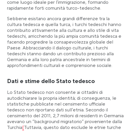
come luogo ideale per l’immigrazione, formando
rapidamente forti comunità turco-tedesche.
Sebbene esistano ancora grandi differenze tra la
cultura tedesca e quella turca, i turchi tedeschi hanno
contribuito attivamente alla cultura e allo stile di vita
tedeschi, arricchendo la più ampia comunità tedesca e
facendo progredire la consapevolezza globale del
Paese. Abbracciando il dialogo culturale, i turchi
tedeschi stanno dando un contributo prezioso alla
Germania e alla loro patria ancestrale in termini di
approfondimenti culturali e comprensione sociale.
Dati e stime dello Stato tedesco
Lo Stato tedesco non consente ai cittadini di
autodichiarare la propria identità; di conseguenza, le
statistiche pubblicate nel censimento ufficiale
tedesco non riportano dati sull’etnia. Secondo il
censimento del 2011, 2,7 milioni di residenti in Germania
avevano un “background migratorio” proveniente dalla
Link opens in a new tab
Turchia
[
Tuttavia, questo dato esclude le etnie turche