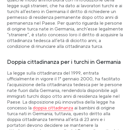
qualche modo ammorbidita con l’introduzione della
legge sugli stranieri, che ha dato ai lavoratori turchi e ai
turchi all’estero in Germania il diritto di richiedere un
permesso di residenza permanente dopo otto anni di
permanenza nel Paese. Per quanto riguarda le persone
di origine turca nate in Germania, anch’esse legalmente
“straniere”, è stato concesso loro il diritto di acquisire la
cittadinanza tedesca all’età di diciotto anni, a
condizione di rinunciare alla cittadinanza turca.
Doppia cittadinanza per i turchi in Germania
La legge sulla cittadinanza del 1999, entrata
ufficialmente in vigore il 1° gennaio 2000, ha facilitato
l’acquisizione della cittadinanza tedesca per le persone
nate fuori dalla Germania, rendendola disponibile agli
immigrati turchi dopo otto anni di residenza legale nel
Paese. La disposizione più innovativa della legge ha
Link opens in a new tab
concesso la
doppia cittadinanza
ai bambini di origine
turca nati in Germania; tuttavia, questo diritto alla
doppia cittadinanza termina all’età di 23 anni e i
portatori devono decidere se mantenere la