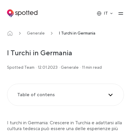
Main navigation
Op
IT
Generale
I Turchi in Germania
I Turchi in Germania
Spotted Team
·
12.01.2023
·
Generale
·
11 min read
Table of contens
Immigrati turchi
La comunità turca in Germania
I turchi in Germania: Crescere in Turchia e adattarsi alla
Dati e stime dello Stato tedesco
cultura tedesca può essere una delle esperienze più
La caduta del Muro di Berlino e la migrazione