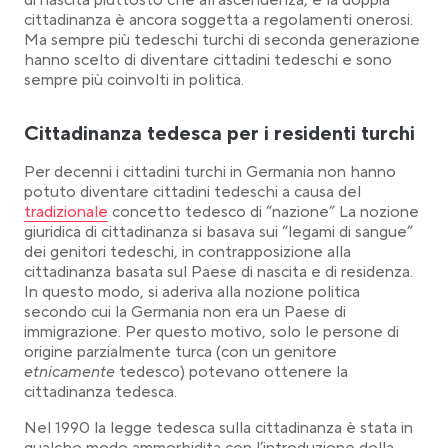
di nascita piuttosto che all’ascendenza, e la doppia
cittadinanza è ancora soggetta a regolamenti onerosi.
Ma sempre più tedeschi turchi di seconda generazione
hanno scelto di diventare cittadini tedeschi e sono
sempre più coinvolti in politica.
Cittadinanza tedesca per i residenti turchi
Per decenni i cittadini turchi in Germania non hanno
Link opens 
potuto diventare cittadini tedeschi a causa del
tradizionale
concetto tedesco di “nazione” La nozione
giuridica di cittadinanza si basava sui “legami di sangue”
dei genitori tedeschi, in contrapposizione alla
cittadinanza basata sul Paese di nascita e di residenza.
In questo modo, si aderiva alla nozione politica
secondo cui la Germania non era un Paese di
immigrazione. Per questo motivo, solo le persone di
origine parzialmente turca (con un genitore
etnicamente
tedesco) potevano ottenere la
cittadinanza tedesca.
Nel 1990 la legge tedesca sulla cittadinanza è stata in