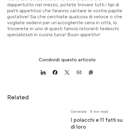
dappertutto nel mezzo, potete trovare tutti i tipi di
piatti appetitosi che faranno cantare le vostre papille
gustative! Sia che cerchiate qualcosa di veloce o che
vogliate sedervi per un’accogliente cena in città, lo
troverete in uno di questi famosi ristoranti tedeschi
specializzati in cucina turca! Buon appetito!
Condividi questo articolo
Link opens in a new tab
>Share on Linkedin
Link opens in a new tab
>Share on Facebook
Link opens in a new tab
>Share on Twitter
Link opens in a new tab
>Share on Email
Related
·
Generale
8 min read
I polacchi e 11 fatti su
di loro