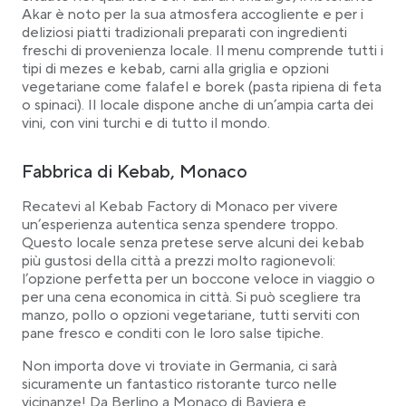
Akar è noto per la sua atmosfera accogliente e per i
deliziosi piatti tradizionali preparati con ingredienti
freschi di provenienza locale. Il menu comprende tutti i
tipi di mezes e kebab, carni alla griglia e opzioni
vegetariane come falafel e borek (pasta ripiena di feta
o spinaci). Il locale dispone anche di un’ampia carta dei
vini, con vini turchi e di tutto il mondo.
Fabbrica di Kebab, Monaco
Recatevi al Kebab Factory di Monaco per vivere
un’esperienza autentica senza spendere troppo.
Questo locale senza pretese serve alcuni dei kebab
più gustosi della città a prezzi molto ragionevoli:
l’opzione perfetta per un boccone veloce in viaggio o
per una cena economica in città. Si può scegliere tra
manzo, pollo o opzioni vegetariane, tutti serviti con
pane fresco e conditi con le loro salse tipiche.
Non importa dove vi troviate in Germania, ci sarà
sicuramente un fantastico ristorante turco nelle
vicinanze! Da Berlino a Monaco di Baviera e