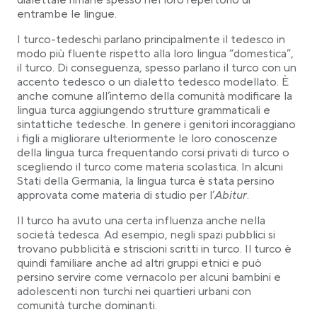
dialettale rimane spesso nel loro repertorio di
entrambe le lingue.
I turco-tedeschi parlano principalmente il tedesco in
modo più fluente rispetto alla loro lingua “domestica”,
il turco. Di conseguenza, spesso parlano il turco con un
accento tedesco o un dialetto tedesco modellato. È
anche comune all’interno della comunità modificare la
lingua turca aggiungendo strutture grammaticali e
sintattiche tedesche. In genere i genitori incoraggiano
i figli a migliorare ulteriormente le loro conoscenze
della lingua turca frequentando corsi privati di turco o
scegliendo il turco come materia scolastica. In alcuni
Stati della Germania, la lingua turca è stata persino
approvata come materia di studio per l’
Abitur
.
Il turco ha avuto una certa influenza anche nella
società tedesca. Ad esempio, negli spazi pubblici si
trovano pubblicità e striscioni scritti in turco. Il turco è
quindi familiare anche ad altri gruppi etnici e può
persino servire come vernacolo per alcuni bambini e
adolescenti non turchi nei quartieri urbani con
comunità turche dominanti.