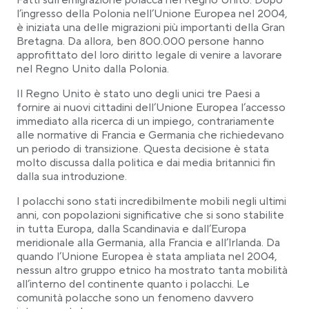
Fatti sull’emigrazione polacca nel Regno Unito: Dopo
L’impatto della Polonia sul Regno Unito
l’ingresso della Polonia nell’Unione Europea nel 2004,
Conclusioni sui migranti polacchi
è iniziata una delle migrazioni più importanti della Gran
Bretagna. Da allora, ben 800.000 persone hanno
approfittato del loro diritto legale di venire a lavorare
nel Regno Unito dalla Polonia.
Il Regno Unito è stato uno degli unici tre Paesi a
fornire ai nuovi cittadini dell’Unione Europea l’accesso
immediato alla ricerca di un impiego, contrariamente
alle normative di Francia e Germania che richiedevano
un periodo di transizione. Questa decisione è stata
molto discussa dalla politica e dai media britannici fin
dalla sua introduzione.
I polacchi sono stati incredibilmente mobili negli ultimi
anni, con popolazioni significative che si sono stabilite
in tutta Europa, dalla Scandinavia e dall’Europa
meridionale alla Germania, alla Francia e all’Irlanda. Da
quando l’Unione Europea è stata ampliata nel 2004,
nessun altro gruppo etnico ha mostrato tanta mobilità
all’interno del continente quanto i polacchi. Le
comunità polacche sono un fenomeno davvero