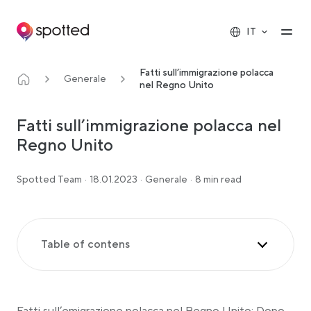
Main navigation
Op
IT
Fatti sull’immigrazione polacca
Generale
nel Regno Unito
Fatti sull’immigrazione polacca nel
Regno Unito
Spotted Team
·
18.01.2023
·
Generale
·
8 min read
Table of contens
Le ragioni principali dell’immigrazione polacca
I polacchi che vivono nel Regno Unito: i fatti