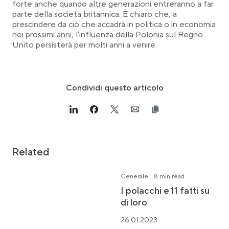
forte anche quando altre generazioni entreranno a far
parte della società britannica. È chiaro che, a
prescindere da ciò che accadrà in politica o in economia
nei prossimi anni, l’influenza della Polonia sul Regno
Unito persisterà per molti anni a venire.
Condividi questo articolo
Link opens in a new tab
>Share on Linkedin
Link opens in a new tab
>Share on Facebook
Link opens in a new tab
>Share on Twitter
Link opens in a new tab
>Share on Email
Related
·
Generale
8 min read
I polacchi e 11 fatti su
di loro
26.01.2023