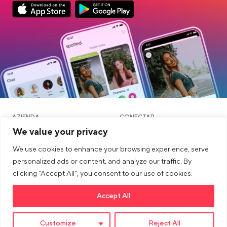
Link opens in a new tab
Link opens in a new tab
App Store Download
Google Play Download
AZIENDA
CONECTAR
We value your privacy
ALTRI
LEGALE
We use cookies to enhance your browsing experience, serve
Blog
personalized ads or content, and analyze our traffic. By
clicking "Accept All", you consent to our use of cookies.
Comunità e Incontri
Accept All
Link opens in a new tab
>Link to tiktok profile
Link opens in a new tab
>Link to Instagram profile
Link opens in a new tab
>Link to Youtube profile
Customize
Reject All
© 2026 dua AG. All right reserved.