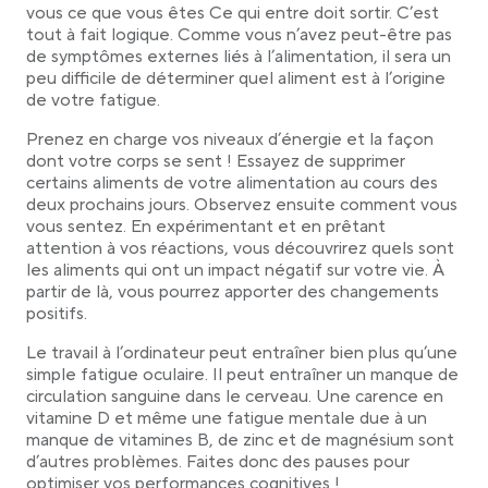
vous ce que vous êtes Ce qui entre doit sortir. C’est
Soyez à l’écoute de vos selles
tout à fait logique. Comme vous n’avez peut-être pas
Prenez (des multivitamines), (de la vitamine D)
de symptômes externes liés à l’alimentation, il sera un
et (une combinaison de calcium, de magnésium
peu difficile de déterminer quel aliment est à l’origine
et de zinc)
de votre fatigue.
Réduisez votre consommation de viande
Prenez en charge vos niveaux d’énergie et la façon
Réduisez votre consommation de sucre
dont votre corps se sent ! Essayez de supprimer
Pratiquez des exercices de respiration en vous
certains aliments de votre alimentation au cours des
allongeant sur votre lit avant de vous endormir
deux prochains jours. Observez ensuite comment vous
Fixez votre heure de coucher
vous sentez. En expérimentant et en prêtant
Réduisez le temps consacré aux médias
attention à vos réactions, vous découvrirez quels sont
sociaux
les aliments qui ont un impact négatif sur votre vie. À
partir de là, vous pourrez apporter des changements
Déstressez en notant toutes vos tâches en
positifs.
cours (liste des choses à faire) dans un carnet
Moins vous parlez, plus vous avez d’énergie
Le travail à l’ordinateur peut entraîner bien plus qu’une
Surveillez votre esprit
simple fatigue oculaire. Il peut entraîner un manque de
circulation sanguine dans le cerveau. Une carence en
Soyez conscient de tout ce qui précède
vitamine D et même une fatigue mentale due à un
manque de vitamines B, de zinc et de magnésium sont
d’autres problèmes. Faites donc des pauses pour
optimiser vos performances cognitives !