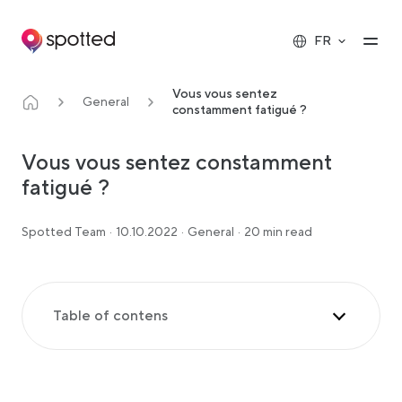
Main navigation
Op
FR
Vous vous sentez
General
constamment fatigué ?
Vous vous sentez constamment
fatigué ?
Spotted Team
·
10.10.2022
·
General
·
20 min read
Table of contens
Table des matières
Commencez à prendre votre santé et votre mode
de vie en main