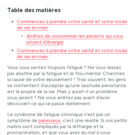
Arrêtez de consommer les aliments qui vous
Table des matières
privent d’énergie
Cessez de consommer du blé en abondance,
Commencez à prendre votre santé et votre mode
mais limitez-en la consommation
de vie en main
Commencez à porter des lunettes
Arrêtez de consommer les aliments qui vous
Arrêtez de boire du café/thé après 13 heures
privent d’énergie
Commencez à faire de l’exercice 3 fois par
Commencez à prendre votre santé et votre mode
semaine
de vie en main
Réduisez la quantité de nourriture que vous
consommez
Vous vous sentez toujours fatigué ? Ne vous laissez
pas abattre par la fatigue et le flou mental. Cherchez
Soyez à l’écoute de vos selles
la cause de votre épuisement ! Trop souvent, les gens
Prenez (des multivitamines), (de la vitamine D)
se contentent d’accepter qu’une lassitude persistante
et (une combinaison de calcium, de magnésium
est le propre de la vie. Mais y aurait-il un problème
et de zinc)
sous-jacent ? Ne vous arrêtez pas avant d’avoir
Réduisez votre consommation de viande
découvert ce qui se passe réellement.
Réduisez votre consommation de sucre
Le syndrome de fatigue chronique n’est pas un
Pratiquez des exercices de respiration en vous
Link opens in a new tab
symptôme de
paresseux
, c’est une réalité. Si vos petits
allongeant sur votre lit avant de vous endormir
matins sont compliqués par la léthargie et la
Fixer l’heure du coucher
procrastination, et que vous avez du mal à vous