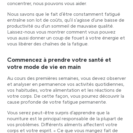
Réduisez le temps consacré aux médias
concentrer, nous pouvons vous aider.
sociaux
Nous savons que le fait d’être constamment fatigué
Déstressez en notant toutes vos tâches en
entraîne son lot de coûts, qu’il s’agisse d’une baisse de
cours (liste des choses à faire) dans un carnet
productivité ou d’un sommeil de mauvaise qualité.
Moins vous parlez, plus vous avez d’énergie
Laissez-nous vous montrer comment vous pouvez
Surveillez votre esprit pour ne pas vous sentir
vous aussi donner un coup de fouet à votre énergie et
fatigué en permanence
vous libérer des chaînes de la fatigue.
Soyez conscient de tout ce qui précède
Commencez à prendre votre santé et votre mode
Commencez à prendre votre santé et
de vie en main
votre mode de vie en main
Arrêtez de consommer les aliments qui vous
privent d’énergie
Au cours des premières semaines, vous devez observer
Cessez de consommer du blé en abondance,
et analyser en permanence vos activités quotidiennes,
mais limitez-en la consommation
vos habitudes, votre alimentation et les réactions de
votre corps. De cette façon, vous pourrez découvrir la
Commencez à porter des lunettes
cause profonde de votre fatigue permanente.
Arrêtez de boire du café/thé après 13 heures
Commencez à faire de l’exercice 3 fois par
Vous serez peut-être surpris d’apprendre que la
semaine
nourriture est le principal responsable de la plupart de
vos problèmes. Différents aliments affectent votre
Réduisez la quantité de nourriture que vous
consommez
corps et votre esprit. « Ce que vous mangez fait de