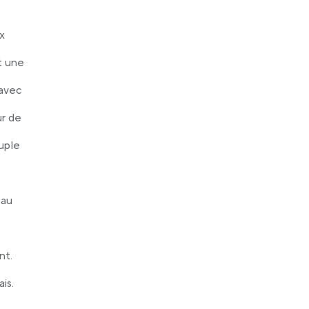
ux
t une
 avec
ur de
uple
eau
nt.
is.