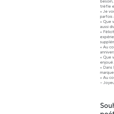
besoin,
trèfle 
« Je vo
parfois
« Que v
aussi d
« Félic
expérie
supplém
« Au co
anniver
« Que v
enjoué.
« Dans 
marquer
« Au co
– Joyeu
Souh