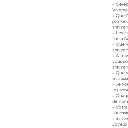
« Céléb
Viveme
« Que l
profond
annivers
« Les a
l’un à 
« Que v
anniver
« À tra
vous s
annivers
« Que v
et aussi
« Je vo
les ann
« Chaqu
de nomb
« Votre
l’occas
« Santé
Joyeux 