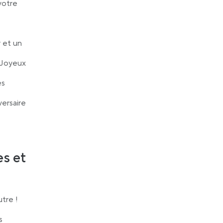
votre
r et un
 Joyeux
es
versaire
es et
utre !
s