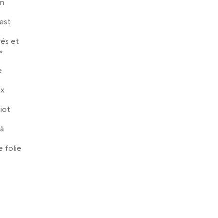
un
est
rés et
»
e
ux
iot
 à
e folie