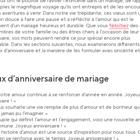
x ont le pouvoir de raviver l’étincelle dans un mariage, de ra
b
ples le magnifique voyage qu’ils ont entrepris et de les encou
s aventures à venir. Dans notre vie trépidante, ces vœux sont
ion douce à faire une pause et à réfléchir à l’amour qui est le
Link opens in
ent d’un mariage heureux et durable. Que vous
félicitiez
des 
bres de votre famille ou des êtres chers à l’occasion de leur
saire, vos mots peuvent rendre ce jour spécial encore plus
le. Dans les sections suivantes, nous examinerons différents
 d’anniversaire et la manière de les formuler avec sincérité et
 d’anniversaire de mariage
otre amour continue à se renforcer d’année en année. Joyeu
aire ! »
us souhaite une vie remplie de plus d’amour et de bonheur q
 jamais pu l’imaginer. »
uple qui définit l’amour et l’engagement, voici une nouvelle 
mune. Joyeux anniversaire ! »
 histoire d’amour est une source d’inspiration pour nous tous.
ien se renforce avec le temps. Joyeux anniversaire ! »