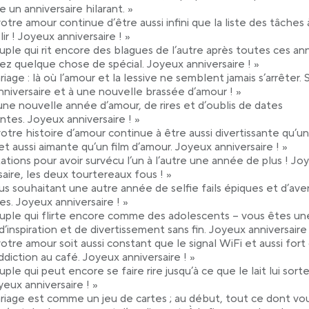
e un anniversaire hilarant. »
otre amour continue d’être aussi infini que la liste des tâches 
ir ! Joyeux anniversaire ! »
uple qui rit encore des blagues de l’autre après toutes ces an
ez quelque chose de spécial. Joyeux anniversaire ! »
riage : là où l’amour et la lessive ne semblent jamais s’arrêter. 
nniversaire et à une nouvelle brassée d’amour ! »
 une nouvelle année d’amour, de rires et d’oublis de dates
ntes. Joyeux anniversaire ! »
otre histoire d’amour continue à être aussi divertissante qu’u
et aussi aimante qu’un film d’amour. Joyeux anniversaire ! »
itations pour avoir survécu l’un à l’autre une année de plus ! Jo
saire, les deux tourtereaux fous ! »
us souhaitant une autre année de selfie fails épiques et d’av
tes. Joyeux anniversaire ! »
uple qui flirte encore comme des adolescents – vous êtes un
d’inspiration et de divertissement sans fin. Joyeux anniversaire 
otre amour soit aussi constant que le signal WiFi et aussi fort
ddiction au café. Joyeux anniversaire ! »
ple qui peut encore se faire rire jusqu’à ce que le lait lui sort
yeux anniversaire ! »
riage est comme un jeu de cartes ; au début, tout ce dont vo