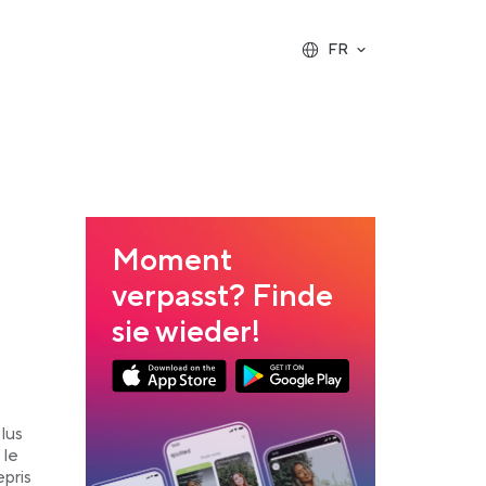
FR
Moment
verpasst? Finde
sie wieder!
Link opens in a new tab
Link opens in a new tab
App Store Download
Google Play Download
lus
 le
pris