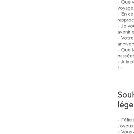
« Que v
voyage 
« En ce
rapproc
« Je vo
avenir 
« Votre
anniver
« Que l
passées
« A la p
! »
Souh
lége
« Félic
Joyeux 
« Vous ê