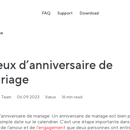
FAQ
Support
Download
ge
ux d’anniversaire de
riage
 Team
·
06.09.2023
·
Vœux
·
16 min read
anniversaire de mariage: Un anniversaire de mariage est bien p
simple date sur le calendrier. C’est une étape importante dans
Link opens in a new tab
de l’amour et de l’
engagement
que deux personnes ont entre