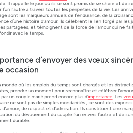
e. Il rappelle le jour où ils se sont promis de se chérir et de s
 l’un l’autre à travers toutes les péripéties de la vie. Les anniv
age sont les marqueurs annuels de l’endurance, de la croissan
ience d’une histoire d’amour. Ils célèbrent le lien forgé par les 
nes partagées, et témoignent de la force de l’amour qui ne fai
fondir avec le temps.
portance d’envoyer des vœux sincèr
e occasion
 monde où les emplois du temps sont chargés et les distracti
tes, prendre un moment pour reconnaître et célébrer l’amou
Link opens in a new 
Link
 par un couple marié prend encore plus d’
importance
. Les
vœux
saire ne sont pas de simples mondanités ; ce sont des express
s d’amour, de respect et d’admiration. Ils constituent une mar
ciation du dévouement du couple l’un envers l’autre et de so
ment durable.