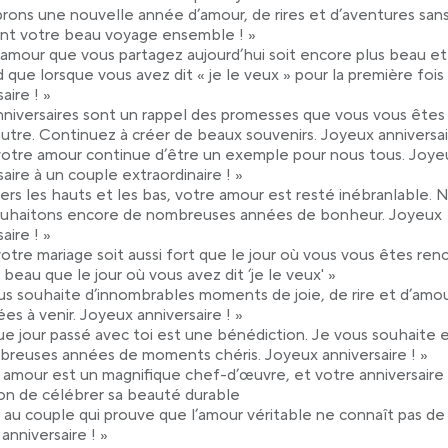
rons une nouvelle année d’amour, de rires et d’aventures sans 
nt votre beau voyage ensemble ! »
’amour que vous partagez aujourd’hui soit encore plus beau et
 que lorsque vous avez dit « je le veux » pour la première foi
aire ! »
nniversaires sont un rappel des promesses que vous vous êtes 
l’autre. Continuez à créer de beaux souvenirs. Joyeux anniversai
otre amour continue d’être un exemple pour nous tous. Joye
saire à un couple extraordinaire ! »
vers les hauts et les bas, votre amour est resté inébranlable. 
ouhaitons encore de nombreuses années de bonheur. Joyeux
aire ! »
otre mariage soit aussi fort que le jour où vous vous êtes ren
 beau que le jour où vous avez dit ‘je le veux' »
us souhaite d’innombrables moments de joie, de rire et d’amo
ées à venir. Joyeux anniversaire ! »
e jour passé avec toi est une bénédiction. Je vous souhaite 
reuses années de moments chéris. Joyeux anniversaire ! »
 amour est un magnifique chef-d’œuvre, et votre anniversaire
ion de célébrer sa beauté durable
 au couple qui prouve que l’amour véritable ne connaît pas de 
anniversaire ! »