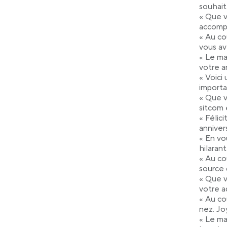
souhait
« Que v
accompl
« Au co
vous av
« Le ma
votre a
« Voici
importa
« Que v
sitcom 
« Félic
anniver
« En vo
hilaran
« Au co
source 
« Que v
votre a
« Au cou
nez. Jo
« Le ma