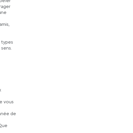
ppeler
rager
 une
 a new tab
amis,
 types
 sens.
x
ue vous
année de
 Que