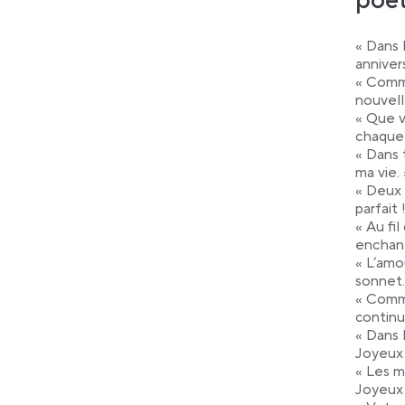
poé
« Dans 
annivers
« Comme
nouvell
« Que v
chaque 
« Dans 
ma vie. 
« Deux 
parfait 
« Au fi
enchant
« L’amo
sonnet.
« Comme
continu
« Dans l
Joyeux 
« Les m
Joyeux 