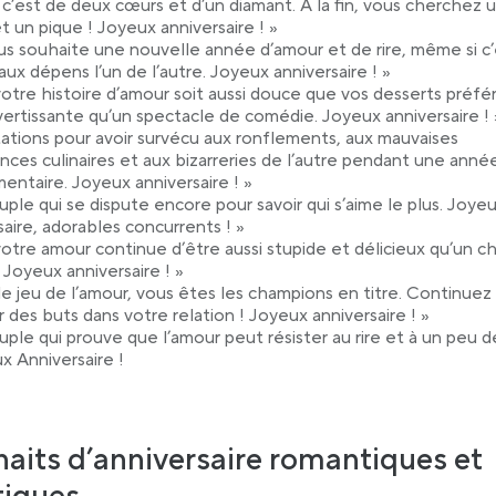
 c’est de deux cœurs et d’un diamant. À la fin, vous cherchez 
et un pique ! Joyeux anniversaire ! »
us souhaite une nouvelle année d’amour et de rire, même si c’
 aux dépens l’un de l’autre. Joyeux anniversaire ! »
otre histoire d’amour soit aussi douce que vos desserts préfé
ivertissante qu’un spectacle de comédie. Joyeux anniversaire ! 
itations pour avoir survécu aux ronflements, aux mauvaises
nces culinaires et aux bizarreries de l’autre pendant une anné
entaire. Joyeux anniversaire ! »
uple qui se dispute encore pour savoir qui s’aime le plus. Joye
saire, adorables concurrents ! »
otre amour continue d’être aussi stupide et délicieux qu’un ch
 Joyeux anniversaire ! »
le jeu de l’amour, vous êtes les champions en titre. Continuez
 des buts dans votre relation ! Joyeux anniversaire ! »
uple qui prouve que l’amour peut résister au rire et à un peu d
x Anniversaire !
aits d’anniversaire romantiques et