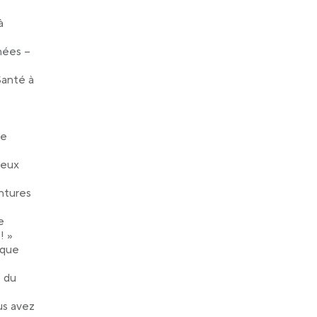
à
nées –
Santé à
ne
yeux
entures
e
! »
 que
e du
us avez