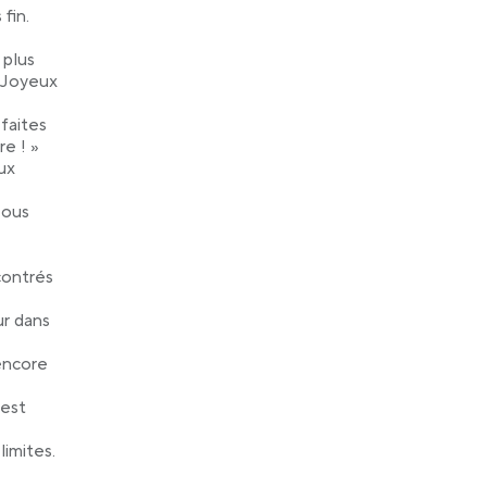
fin.
 plus
s Joyeux
faites
re ! »
ux
Nous
contrés
ur dans
encore
 est
limites.