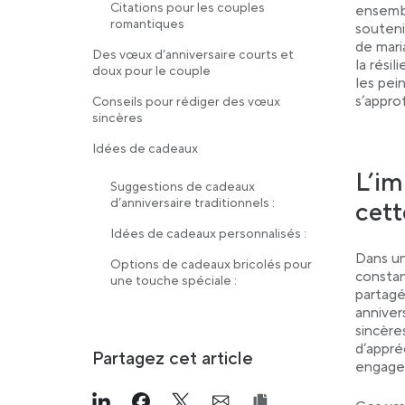
Citations pour les couples
ensembl
romantiques
soutenir
de mari
Des vœux d’anniversaire courts et
la résil
doux pour le couple
les pei
s’appro
Conseils pour rédiger des vœux
sincères
Idées de cadeaux
L’im
Suggestions de cadeaux
d’anniversaire traditionnels :
cett
Idées de cadeaux personnalisés :
Dans un
Options de cadeaux bricolés pour
constan
une touche spéciale :
partagé
anniver
sincère
d’appré
Partagez cet article
engage