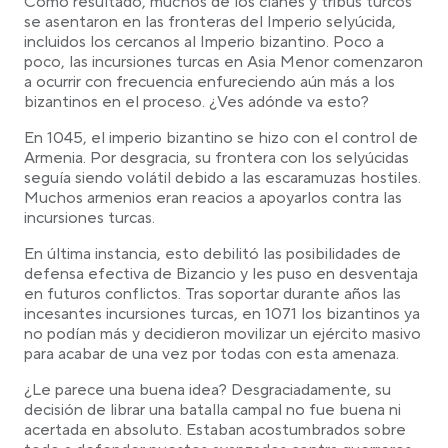
Como resultado, muchos de los clanes y tribus turcos
se asentaron en las fronteras del Imperio selyúcida,
incluidos los cercanos al Imperio bizantino. Poco a
poco, las incursiones turcas en Asia Menor comenzaron
a ocurrir con frecuencia enfureciendo aún más a los
bizantinos en el proceso. ¿Ves adónde va esto?
En 1045, el imperio bizantino se hizo con el control de
Armenia. Por desgracia, su frontera con los selyúcidas
seguía siendo volátil debido a las escaramuzas hostiles.
Muchos armenios eran reacios a apoyarlos contra las
incursiones turcas.
En última instancia, esto debilitó las posibilidades de
defensa efectiva de Bizancio y les puso en desventaja
en futuros conflictos. Tras soportar durante años las
incesantes incursiones turcas, en 1071 los bizantinos ya
no podían más y decidieron movilizar un ejército masivo
para acabar de una vez por todas con esta amenaza.
¿Le parece una buena idea? Desgraciadamente, su
decisión de librar una batalla campal no fue buena ni
acertada en absoluto. Estaban acostumbrados sobre