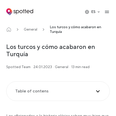
Main navigation
Op
ES
Los turcos y cómo acabaron en
General
Turquía
Los turcos y cómo acabaron en
Turquía
Spotted Team
·
24.01.2023
·
General
·
13 min read
Table of contens
Breve historia no tan breve de las tribus turcas
La historia continúa para los turcos selyúcidas