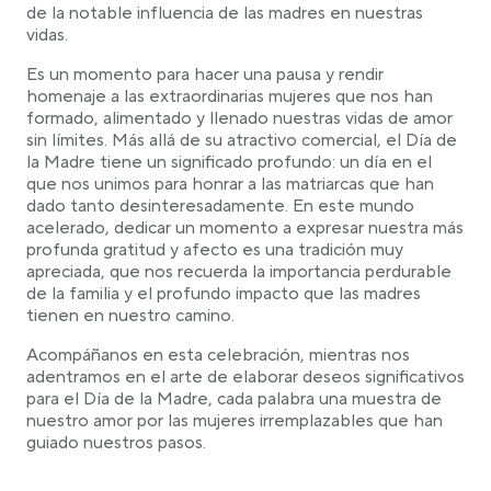
de la notable influencia de las madres en nuestras
Sentidos deseos para el hijo
vidas.
Deseos cortos para el Día de la Madre
Es un momento para hacer una pausa y rendir
Deseos para las abuelas
homenaje a las extraordinarias mujeres que nos han
Citas para madres
formado, alimentado y llenado nuestras vidas de amor
sin límites. Más allá de su atractivo comercial, el Día de
Ideas de regalo para el Día de la Madre
la Madre tiene un significado profundo: un día en el
que nos unimos para honrar a las matriarcas que han
dado tanto desinteresadamente. En este mundo
acelerado, dedicar un momento a expresar nuestra más
profunda gratitud y afecto es una tradición muy
apreciada, que nos recuerda la importancia perdurable
de la familia y el profundo impacto que las madres
tienen en nuestro camino.
Acompáñanos en esta celebración, mientras nos
adentramos en el arte de elaborar deseos significativos
para el Día de la Madre, cada palabra una muestra de
nuestro amor por las mujeres irremplazables que han
guiado nuestros pasos.