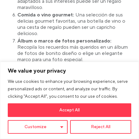
adaptados a sus intereses puede ser un regalo
maravilloso.
Comida o vino gourmet:
Una selección de sus
delicias gourmet favoritas, una botella de vino o
una cesta de regalo pueden ser un capricho
delicioso.
Álbum o marco de fotos personalizado:
Recopila los recuerdos más queridos en un álbum
de fotos de bonito diseño o elige un elegante
marco para una foto especial.
Plantas de interior o kit de jardinería:
La
We value your privacy
vegetación o un pequeño jardín de interior
pueden aportar un toque de naturaleza al interior
We use cookies to enhance your browsing experience, serve
y alegrar su espacio vital.
personalized ads or content, and analyze our traffic. By
Clase o taller en línea:
Considera la posibilidad de
clicking "Accept All", you consent to our use of cookies.
inscribirla en un curso o taller en línea que coincida
con sus intereses o aficiones.
Accept All
Caja de suscripción:
Hay varios servicios de
suscripción disponibles, desde productos de
belleza a aperitivos gourmet, que pueden
Customize
Reject All
proporcionar una dosis regular de alegría.