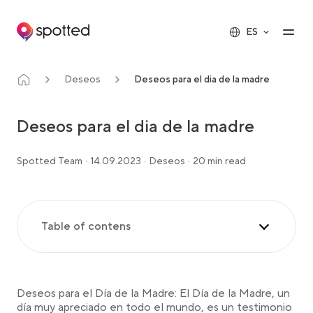
Main navigation
Op
ES
Deseos
Deseos para el dia de la madre
Deseos para el dia de la madre
Spotted Team
·
14.09.2023
·
Deseos
·
20 min read
Table of contens
Cálidos deseos para el Día de la Madre
Deseos sentimentales y reflexivos
Deseos para el Día de la Madre: El Día de la Madre, un
Deseos divertidos y desenfadados
día muy apreciado en todo el mundo, es un testimonio
Deseos de hija agradecida