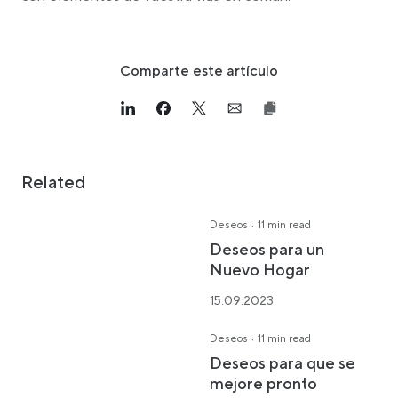
Comparte este artículo
Link opens in a new tab
>Share on Linkedin
Link opens in a new tab
>Share on Facebook
Link opens in a new tab
>Share on Twitter
Link opens in a new tab
>Share on Email
Related
·
Deseos
11 min read
Deseos para un
Nuevo Hogar
15.09.2023
·
Deseos
11 min read
Deseos para que se
mejore pronto