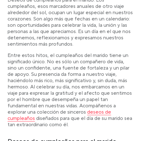
Deseos de cumpleaños para el marido: Los
Deseos de ánimo e inspiración
cumpleaños, esos marcadores anuales de otro viaje
Citas para tu querido marido
alrededor del sol, ocupan un lugar especial en nuestros
Ideas de regalo para tu marido
corazones. Son algo más que fechas en un calendario:
son oportunidades para celebrar la vida, la unión y las
personas a las que apreciamos. Es un día en el que nos
detenemos, reflexionamos y expresamos nuestros
sentimientos más profundos.
Entre estos hitos, el cumpleaños del marido tiene un
significado único. No es sólo un compañero de vida,
sino un confidente, una fuente de fortaleza y un pilar
de apoyo. Su presencia da forma a nuestro viaje,
haciéndolo más rico, más significativo y, sin duda, más
hermoso. Al celebrar su día, nos embarcamos en un
viaje para expresar la gratitud y el afecto que sentimos
por el hombre que desempeña un papel tan
fundamental en nuestras vidas. Acompáñenos a
Link opens in a new tab
explorar una colección de sinceros
deseos de
cumpleaños
diseñados para que el día de su marido sea
tan extraordinario como él.