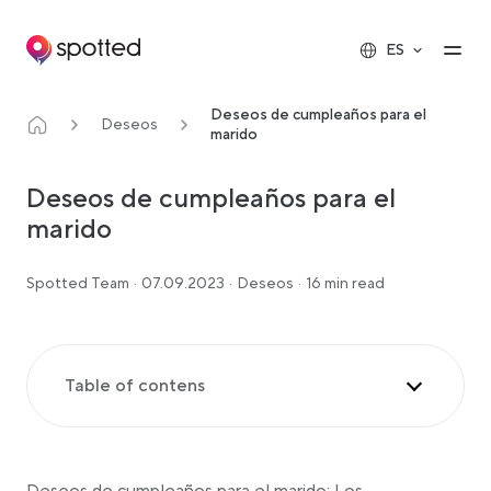
Main navigation
Op
ES
Deseos de cumpleaños para el
Deseos
marido
Deseos de cumpleaños para el
marido
Spotted Team
·
07.09.2023
·
Deseos
·
16 min read
Table of contens
Deseos de cumpleaños para el marido
Deseos románticos de cumpleaños