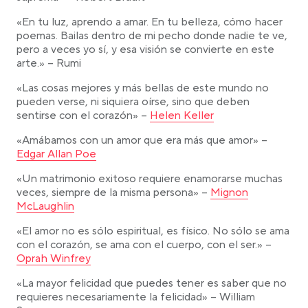
«En tu luz, aprendo a amar. En tu belleza, cómo hacer
poemas. Bailas dentro de mi pecho donde nadie te ve,
pero a veces yo sí, y esa visión se convierte en este
arte.» – Rumi
«Las cosas mejores y más bellas de este mundo no
pueden verse, ni siquiera oírse, sino que deben
Link opens in a new tab
sentirse con el corazón» –
Helen Keller
Link ope
«Amábamos con un amor que era más que amor» –
Edgar Allan Poe
«Un matrimonio exitoso requiere enamorarse muchas
Link opens in a new
veces, siempre de la misma persona» –
Mignon
McLaughlin
«El amor no es sólo espiritual, es físico. No sólo se ama
Link op
con el corazón, se ama con el cuerpo, con el ser.» –
Oprah Winfrey
«La mayor felicidad que puedes tener es saber que no
requieres necesariamente la felicidad» – William