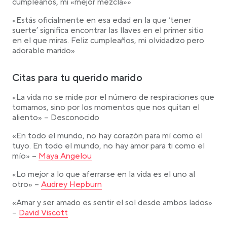
cumpleaños, mi «mejor mezcla»»
«Estás oficialmente en esa edad en la que ‘tener
suerte’ significa encontrar las llaves en el primer sitio
en el que miras. Feliz cumpleaños, mi olvidadizo pero
adorable marido»
Citas para tu querido marido
«La vida no se mide por el número de respiraciones que
tomamos, sino por los momentos que nos quitan el
aliento» – Desconocido
«En todo el mundo, no hay corazón para mí como el
tuyo. En todo el mundo, no hay amor para ti como el
Link opens in a new tab
mío» –
Maya Angelou
«Lo mejor a lo que aferrarse en la vida es el uno al
Link opens in a new tab
otro» –
Audrey Hepburn
«Amar y ser amado es sentir el sol desde ambos lados»
Link opens in a new tab
–
David Viscott