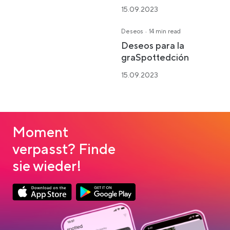
15.09.2023
·
Deseos
14 min read
Deseos para la
graSpottedción
15.09.2023
Moment
verpasst? Finde
sie wieder!
Link opens in a new tab
Link opens in a new tab
App Store Download
Google Play Download