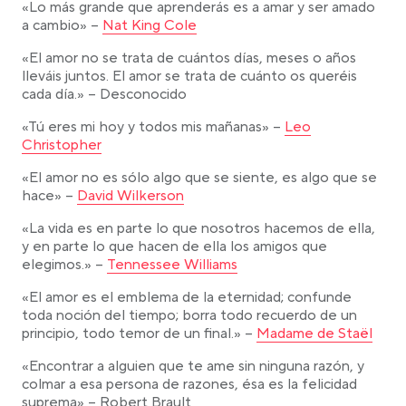
«Lo más grande que aprenderás es a amar y ser amado
Link opens in a new tab
a cambio» –
Nat King Cole
«El amor no se trata de cuántos días, meses o años
lleváis juntos. El amor se trata de cuánto os queréis
cada día.» – Desconocido
Link opens in a ne
«Tú eres mi hoy y todos mis mañanas» –
Leo
Christopher
«El amor no es sólo algo que se siente, es algo que se
Link opens in a new tab
hace» –
David Wilkerson
«La vida es en parte lo que nosotros hacemos de ella,
y en parte lo que hacen de ella los amigos que
Link opens in a new tab
elegimos.» –
Tennessee Williams
«El amor es el emblema de la eternidad; confunde
toda noción del tiempo; borra todo recuerdo de un
Link opens in a new ta
principio, todo temor de un final.» –
Madame de Staël
«Encontrar a alguien que te ame sin ninguna razón, y
colmar a esa persona de razones, ésa es la felicidad
suprema» – Robert Brault