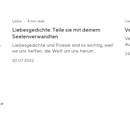
·
Liebe
4 min read
Co
Liebesgedichte: Teile sie mit deinem
Ve
Seelenverwandten
Ve
du
n
Liebesgedichte und Poesie sind so wichtig, weil
sie uns helfen, die Welt um uns herum…
24
20.07.2022
se