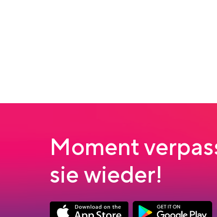
Moment verpass
sie wieder!
Link opens in a new tab
Link opens in a new