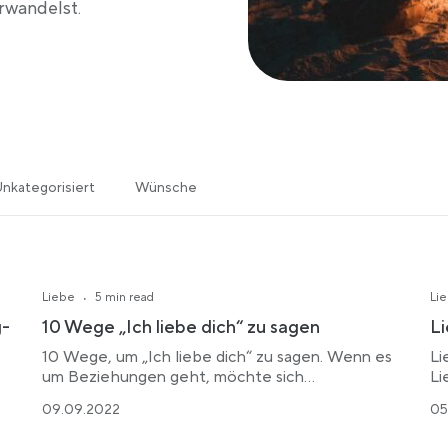
rwandelst.
nkategorisiert
Wünsche
·
Liebe
5 min read
Li
g-
10 Wege „Ich liebe dich“ zu sagen
Li
10 Wege, um „Ich liebe dich“ zu sagen. Wenn es
Li
um Beziehungen geht, möchte sich…
Li
09.09.2022
05