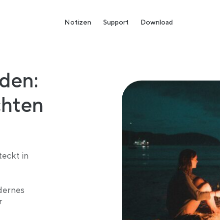
Notizen
Support
Download
nden:
chten
teckt in
dernes
r