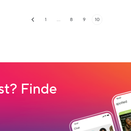
1
…
8
9
10
t? Finde
 tab