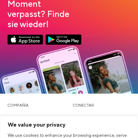
Moment
verpasst? Finde
sie wieder!
Link opens in a new tab
Link opens in a new tab
App Store Download
Google Play Download
COMPAÑÍA
CONECTAR
OTROS
AVISO LEGAL
We value your privacy
Blog
We use cookies to enhance your browsing experience, serve